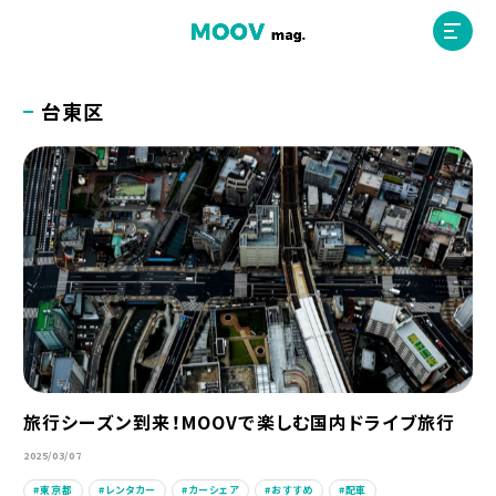
台東区
ホーム
運営会社
MOOVマガジン利用規約
お問合せ
旅行シーズン到来！MOOVで楽しむ国内ドライブ旅行
人材募集
（ライター、配車スタッフ、デザイナー）
2025/03/07
東京都
レンタカー
カーシェア
おすすめ
配車