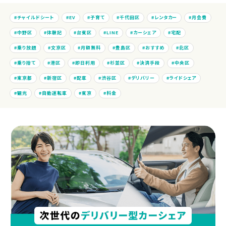
チャイルドシート
EV
子育て
千代田区
レンタカー
月会費
中野区
体験記
台東区
LINE
カーシェア
宅配
乗り放題
文京区
月額無料
豊島区
おすすめ
北区
乗り捨て
港区
即日利用
杉並区
決済手段
中央区
東京都
新宿区
配車
渋谷区
デリバリー
ライドシェア
観光
自動運転車
東京
料金