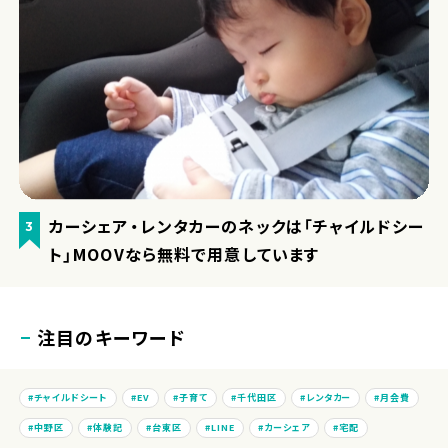
カーシェア・レンタカーのネックは「チャイルドシー
3
ト」MOOVなら無料で用意しています
注目のキーワード
チャイルドシート
EV
子育て
千代田区
レンタカー
月会費
中野区
体験記
台東区
LINE
カーシェア
宅配