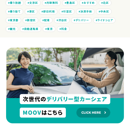
乗り放題
文京区
月額無料
豊島区
おすすめ
北区
乗り捨て
港区
即日利用
杉並区
決済手段
中央区
東京都
新宿区
配車
渋谷区
デリバリー
ライドシェア
観光
自動運転車
東京
料金