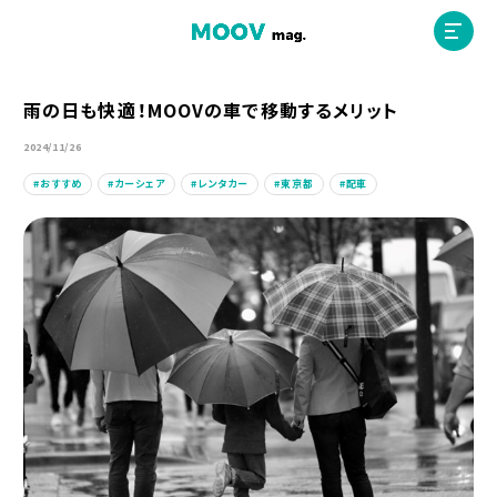
雨の日も快適！MOOVの車で移動するメリット
2024/11/26
ホーム
おすすめ
カーシェア
レンタカー
東京都
配車
運営会社
MOOVマガジン利用規約
お問合せ
人材募集
（ライター、配車スタッフ、デザイナー）