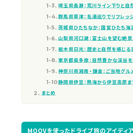
埼玉県長瀞：荒川ライン下りと自
群馬県草津：名湯巡りでリフレッ
茨城県ひたちなか：国営ひたち海
山梨県河口湖：富士山を望む絶景
栃木県日光：歴史と自然を感じる
東京都奥多摩：自然豊かな渓谷を
神奈川県湘南・鎌倉：ご当地グル
静岡県伊豆：熱海から伊豆高原ま
まとめ
MOOVを使ったドライブ旅のアイディア