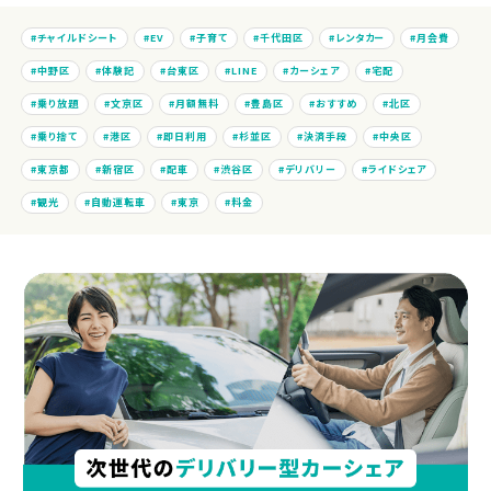
チャイルドシート
EV
子育て
千代田区
レンタカー
月会費
中野区
体験記
台東区
LINE
カーシェア
宅配
乗り放題
文京区
月額無料
豊島区
おすすめ
北区
乗り捨て
港区
即日利用
杉並区
決済手段
中央区
東京都
新宿区
配車
渋谷区
デリバリー
ライドシェア
観光
自動運転車
東京
料金