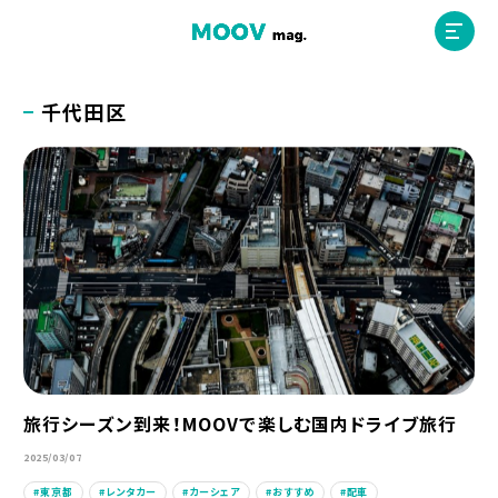
千代田区
ホーム
運営会社
MOOVマガジン利用規約
お問合せ
旅行シーズン到来！MOOVで楽しむ国内ドライブ旅行
人材募集
（ライター、配車スタッフ、デザイナー）
2025/03/07
東京都
レンタカー
カーシェア
おすすめ
配車