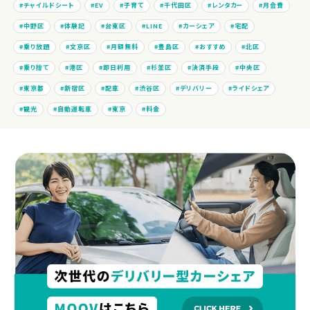
チャイルドシート
EV
子育て
千代田区
レンタカー
月会費
中野区
体験記
台東区
LINE
カーシェア
宅配
乗り放題
文京区
月額無料
豊島区
おすすめ
北区
乗り捨て
港区
即日利用
杉並区
決済手段
中央区
東京都
新宿区
配車
渋谷区
デリバリー
ライドシェア
観光
自動運転車
東京
料金