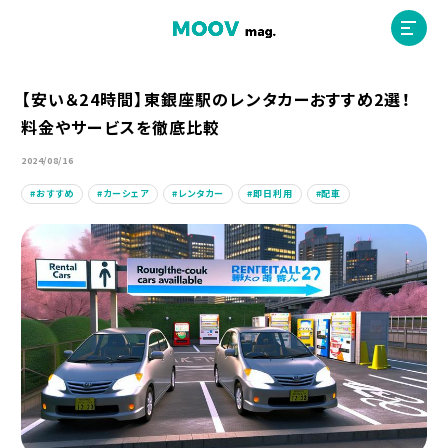
【安い＆24時間】東銀座駅のレンタカーおすすめ2選！
料金やサービスを徹底比較
ホーム
2024/08/16
おすすめ
カーシェア
レンタカー
即日利用
配車
運営会社
MOOVマガジン利用規約
お問合せ
人材募集
（ライター、配車スタッフ、デザイナー）