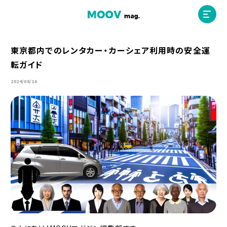
東京都内でのレンタカー・カーシェア利用時の安全運
転ガイド
ホーム
2024/08/16
運営会社
MOOVマガジン利用規約
お問合せ
人材募集
（ライター、配車スタッフ、デザイナー）