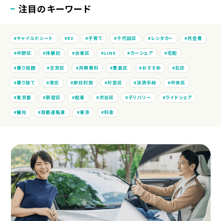
注目のキーワード
チャイルドシート
EV
子育て
千代田区
レンタカー
月会費
中野区
体験記
台東区
LINE
カーシェア
宅配
乗り放題
文京区
月額無料
豊島区
おすすめ
北区
乗り捨て
港区
即日利用
杉並区
決済手段
中央区
東京都
新宿区
配車
渋谷区
デリバリー
ライドシェア
観光
自動運転車
東京
料金