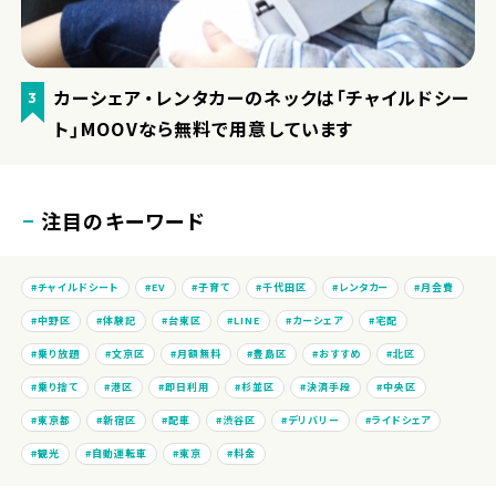
カーシェア・レンタカーのネックは「チャイルドシー
3
ト」MOOVなら無料で用意しています
注目のキーワード
チャイルドシート
EV
子育て
千代田区
レンタカー
月会費
中野区
体験記
台東区
LINE
カーシェア
宅配
乗り放題
文京区
月額無料
豊島区
おすすめ
北区
乗り捨て
港区
即日利用
杉並区
決済手段
中央区
東京都
新宿区
配車
渋谷区
デリバリー
ライドシェア
観光
自動運転車
東京
料金