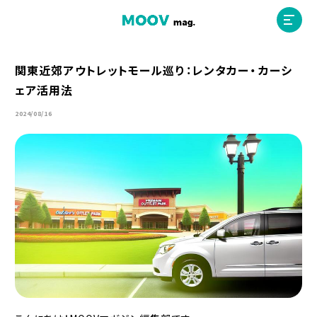
関東近郊アウトレットモール巡り：レンタカー・カーシ
ェア活用法
ホーム
2024/08/16
運営会社
MOOVマガジン利用規約
お問合せ
人材募集
（ライター、配車スタッフ、デザイナー）