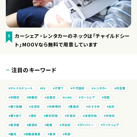
カーシェア・レンタカーのネックは「チャイルドシー
3
ト」MOOVなら無料で用意しています
注目のキーワード
チャイルドシート
EV
子育て
千代田区
レンタカー
月会費
中野区
体験記
台東区
LINE
カーシェア
宅配
乗り放題
文京区
月額無料
豊島区
おすすめ
北区
乗り捨て
港区
即日利用
杉並区
決済手段
中央区
東京都
新宿区
配車
渋谷区
デリバリー
ライドシェア
観光
自動運転車
東京
料金