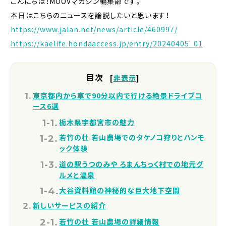
こんにちは！MOOVマガジン編集部です。
本日はこちらのニュースを論説したいと思います！
https://www.jalan.net/news/article/460997/
https://kaelife.hondaaccess.jp/entry/20240405_01
目次
[
非表示
]
東京都内から車で90分以内で行ける絶景ドライブコ
ース6選
栃木県宇都宮市の魅力
若竹の杜 若山農場でのタケノコ狩りとハンモ
ック体験
道の駅うつのみや ろまんちっく村での地元グ
ルメと温泉
大谷資料館の神秘的な巨大地下空間
新しいサービスの紹介
若竹の杜 若山農場の詳細情報