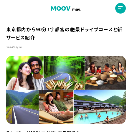
東京都内から90分！宇都宮の絶景ドライブコースと新
サービス紹介
ホーム
2024/08/16
運営会社
MOOVマガジン利用規約
お問合せ
人材募集
（ライター、配車スタッフ、デザイナー）