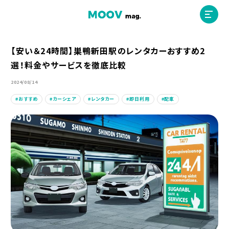
【安い＆24時間】巣鴨新田駅のレンタカーおすすめ2
選！料金やサービスを徹底比較
ホーム
2024/08/14
おすすめ
カーシェア
レンタカー
即日利用
配車
運営会社
MOOVマガジン利用規約
お問合せ
人材募集
（ライター、配車スタッフ、デザイナー）