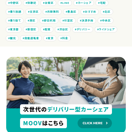
中野区
体験記
台東区
LINE
カーシェア
宅配
乗り放題
文京区
月額無料
豊島区
おすすめ
北区
乗り捨て
港区
即日利用
杉並区
決済手段
中央区
東京都
新宿区
配車
渋谷区
デリバリー
ライドシェア
観光
自動運転車
東京
料金