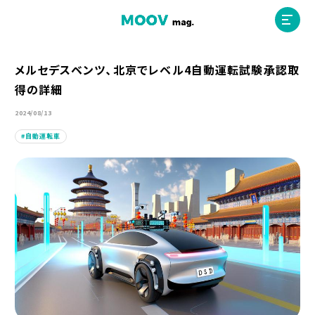
メルセデスベンツ、北京でレベル4自動運転試験承認取
得の詳細
ホーム
2024/08/13
自動運転車
運営会社
MOOVマガジン利用規約
お問合せ
人材募集
（ライター、配車スタッフ、デザイナー）