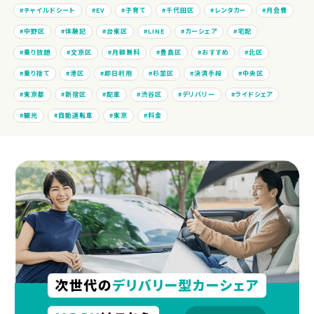
チャイルドシート
EV
子育て
千代田区
レンタカー
月会費
中野区
体験記
台東区
LINE
カーシェア
宅配
乗り放題
文京区
月額無料
豊島区
おすすめ
北区
乗り捨て
港区
即日利用
杉並区
決済手段
中央区
東京都
新宿区
配車
渋谷区
デリバリー
ライドシェア
観光
自動運転車
東京
料金