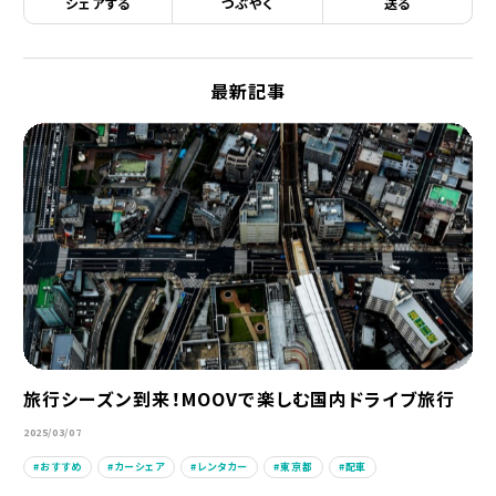
シェアする
つぶやく
送る
最新記事
旅行シーズン到来！MOOVで楽しむ国内ドライブ旅行
2025/03/07
おすすめ
カーシェア
レンタカー
東京都
配車