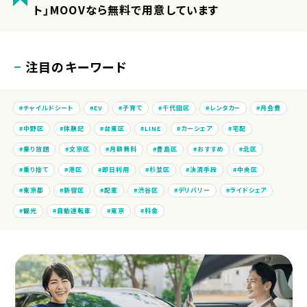
ト」MOOVなら無料で用意しています
注目のキーワード
チャイルドシート
EV
子育て
千代田区
レンタカー
月会費
中野区
体験記
台東区
LINE
カーシェア
宅配
乗り放題
文京区
月額無料
豊島区
おすすめ
北区
乗り捨て
港区
即日利用
杉並区
決済手段
中央区
東京都
新宿区
配車
渋谷区
デリバリー
ライドシェア
観光
自動運転車
東京
料金