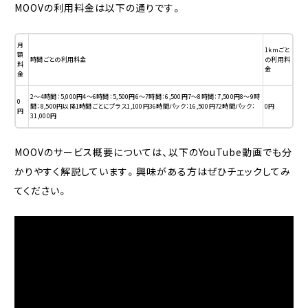
MOOVの利用料金は以下の通りです。
月
1kmごと
額
時間ごとの利用料金
の利用料
料
金
金
2〜4時間：5,000円4〜6時間：5,500円6〜7時間：6,500円7〜8時間：7,500円8〜9時
0
間：8,500円以降1時間ごとにプラス1,100円36時間パック：16,500円72時間パック：
0円
円
31,000円
MOOVのサービス概要については、以下のYouTube動画でも分
かりやすく解説しています。興味がある方はぜひチェックしてみ
てください。