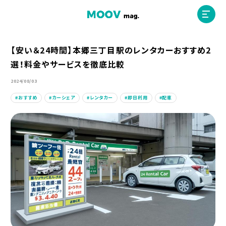
【安い＆24時間】本郷三丁目駅のレンタカーおすすめ2
選！料金やサービスを徹底比較
ホーム
2024/08/03
おすすめ
カーシェア
レンタカー
即日利用
配車
運営会社
MOOVマガジン利用規約
お問合せ
人材募集
（ライター、配車スタッフ、デザイナー）