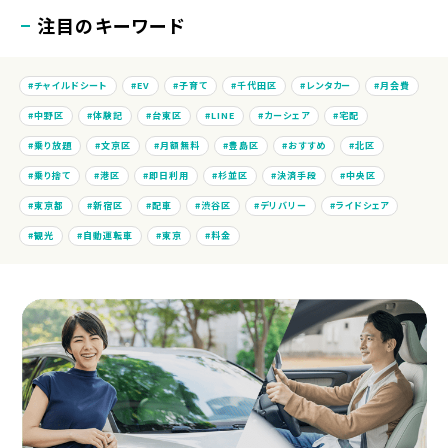
注目のキーワード
チャイルドシート
EV
子育て
千代田区
レンタカー
月会費
中野区
体験記
台東区
LINE
カーシェア
宅配
乗り放題
文京区
月額無料
豊島区
おすすめ
北区
乗り捨て
港区
即日利用
杉並区
決済手段
中央区
東京都
新宿区
配車
渋谷区
デリバリー
ライドシェア
観光
自動運転車
東京
料金