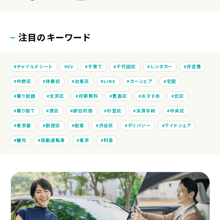
注目のキーワード
チャイルドシート
EV
子育て
千代田区
レンタカー
月会費
中野区
体験記
台東区
LINE
カーシェア
宅配
乗り放題
文京区
月額無料
豊島区
おすすめ
北区
乗り捨て
港区
即日利用
杉並区
決済手段
中央区
東京都
新宿区
配車
渋谷区
デリバリー
ライドシェア
観光
自動運転車
東京
料金