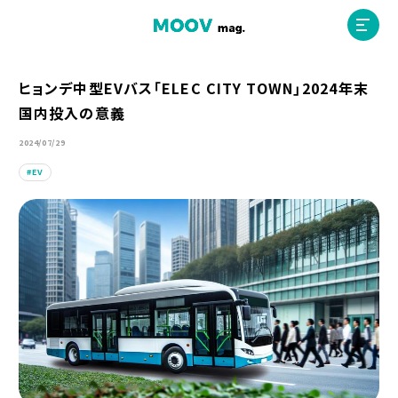
ヒョンデ中型EVバス「ELEC CITY TOWN」2024年末
国内投入の意義
ホーム
2024/07/29
EV
運営会社
MOOVマガジン利用規約
お問合せ
人材募集
（ライター、配車スタッフ、デザイナー）