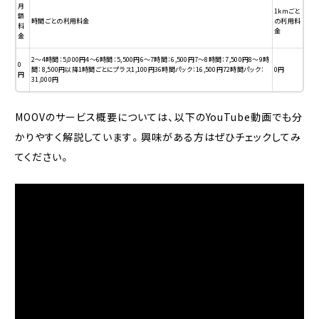
月
1kmごと
額
時間ごとの利用料金
の利用料
料
金
金
2〜4時間：5,000円4〜6時間：5,500円6〜7時間：6,500円7〜8時間：7,500円8〜9時
0
間：8,500円以降1時間ごとにプラス1,100円36時間パック：16,500円72時間パック：
0円
円
31,000円
MOOVのサービス概要については、以下のYouTube動画でも分
かりやすく解説しています。興味がある方はぜひチェックしてみ
てください。