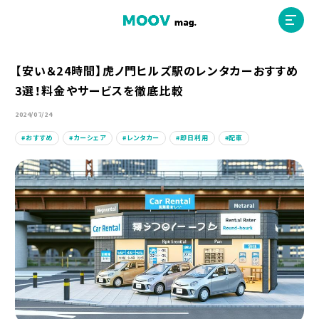
【安い＆24時間】虎ノ門ヒルズ駅のレンタカーおすすめ
3選！料金やサービスを徹底比較
ホーム
2024/07/24
おすすめ
カーシェア
レンタカー
即日利用
配車
運営会社
MOOVマガジン利用規約
お問合せ
人材募集
（ライター、配車スタッフ、デザイナー）