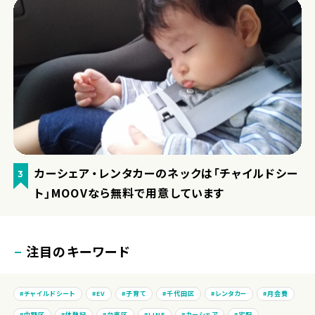
カーシェア・レンタカーのネックは「チャイルドシー
3
ト」MOOVなら無料で用意しています
注目のキーワード
チャイルドシート
EV
子育て
千代田区
レンタカー
月会費
中野区
体験記
台東区
LINE
カーシェア
宅配