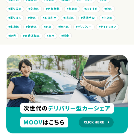
乗り放題
文京区
月額無料
豊島区
おすすめ
北区
乗り捨て
港区
即日利用
杉並区
決済手段
中央区
東京都
新宿区
配車
渋谷区
デリバリー
ライドシェア
観光
自動運転車
東京
料金