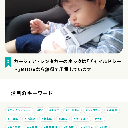
カーシェア・レンタカーのネックは「チャイルドシー
3
ト」MOOVなら無料で用意しています
注目のキーワード
チャイルドシート
EV
子育て
千代田区
レンタカー
月会費
中野区
体験記
台東区
LINE
カーシェア
宅配
乗り放題
文京区
月額無料
豊島区
おすすめ
北区