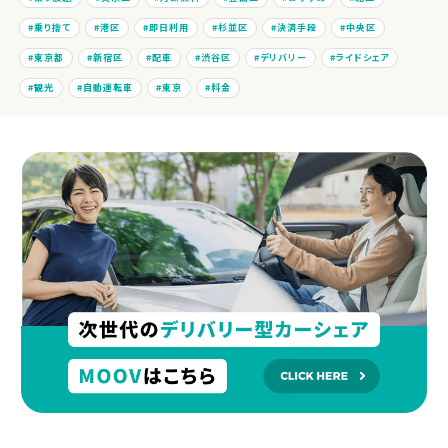
乗り捨て
港区
即日利用
杉並区
決済手段
中央区
東京都
新宿区
配車
渋谷区
デリバリー
ライドシェア
観光
自動運転車
東京
料金