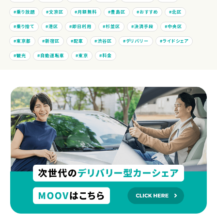
乗り放題
文京区
月額無料
豊島区
おすすめ
北区
乗り捨て
港区
即日利用
杉並区
決済手段
中央区
東京都
新宿区
配車
渋谷区
デリバリー
ライドシェア
観光
自動運転車
東京
料金