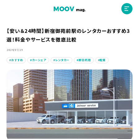
【安い＆24時間】新宿御苑前駅のレンタカーおすすめ3
選！料金やサービスを徹底比較
ホーム
2024/07/19
おすすめ
カーシェア
レンタカー
即日利用
配車
運営会社
MOOVマガジン利用規約
お問合せ
人材募集
（ライター、配車スタッフ、デザイナー）