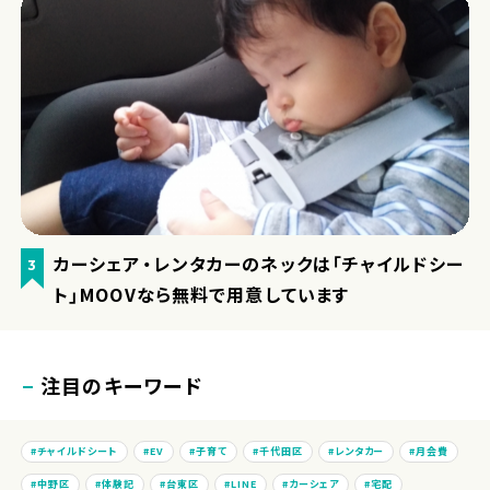
カーシェア・レンタカーのネックは「チャイルドシー
3
ト」MOOVなら無料で用意しています
注目のキーワード
チャイルドシート
EV
子育て
千代田区
レンタカー
月会費
中野区
体験記
台東区
LINE
カーシェア
宅配