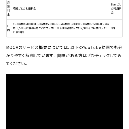
月
1kmごと
額
時間ごとの利用料金
の利用料
料
金
金
2〜4時間：5,000円4〜6時間：5,500円6〜7時間：6,500円7〜8時間：7,500円8〜9時
0
間：8,500円以降1時間ごとにプラス1,100円36時間パック：16,500円72時間パック：
0円
円
31,000円
MOOVのサービス概要については、以下のYouTube動画でも分
かりやすく解説しています。興味がある方はぜひチェックしてみ
てください。