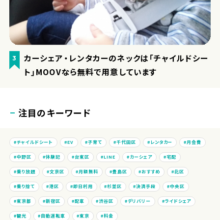
カーシェア・レンタカーのネックは「チャイルドシー
3
ト」MOOVなら無料で用意しています
注目のキーワード
チャイルドシート
EV
子育て
千代田区
レンタカー
月会費
中野区
体験記
台東区
LINE
カーシェア
宅配
乗り放題
文京区
月額無料
豊島区
おすすめ
北区
乗り捨て
港区
即日利用
杉並区
決済手段
中央区
東京都
新宿区
配車
渋谷区
デリバリー
ライドシェア
観光
自動運転車
東京
料金