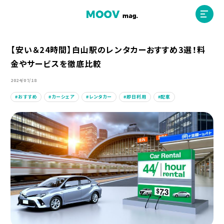
【安い＆24時間】白山駅のレンタカーおすすめ3選！料
金やサービスを徹底比較
ホーム
2024/07/18
おすすめ
カーシェア
レンタカー
即日利用
配車
運営会社
MOOVマガジン利用規約
お問合せ
人材募集
（ライター、配車スタッフ、デザイナー）