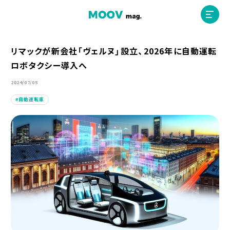
リマックが新会社「ヴェルヌ」設立、2026年に自動運転
ロボタクシー導入へ
ホーム
2024/07/05
自動運転車
運営会社
MOOVマガジン利用規約
お問合せ
人材募集
（ライター、配車スタッフ、デザイナー）