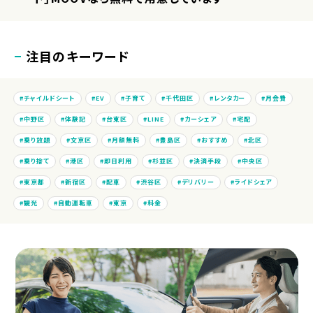
注目のキーワード
チャイルドシート
EV
子育て
千代田区
レンタカー
月会費
中野区
体験記
台東区
LINE
カーシェア
宅配
乗り放題
文京区
月額無料
豊島区
おすすめ
北区
乗り捨て
港区
即日利用
杉並区
決済手段
中央区
東京都
新宿区
配車
渋谷区
デリバリー
ライドシェア
観光
自動運転車
東京
料金