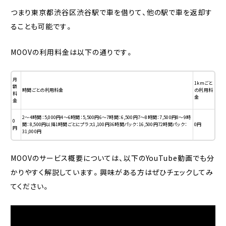
つまり東京都渋谷区渋谷駅で車を借りて、他の駅で車を返却す
ることも可能です。
MOOVの利用料金は以下の通りです。
月
1kmごと
額
時間ごとの利用料金
の利用料
料
金
金
2〜4時間：5,000円4〜6時間：5,500円6〜7時間：6,500円7〜8時間：7,500円8〜9時
0
間：8,500円以降1時間ごとにプラス1,100円36時間パック：16,500円72時間パック：
0円
円
31,000円
MOOVのサービス概要については、以下のYouTube動画でも分
かりやすく解説しています。興味がある方はぜひチェックしてみ
てください。