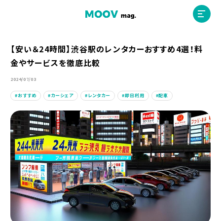
【安い＆24時間】渋谷駅のレンタカーおすすめ4選！料
金やサービスを徹底比較
ホーム
2024/07/03
おすすめ
カーシェア
レンタカー
即日利用
配車
運営会社
MOOVマガジン利用規約
お問合せ
人材募集
（ライター、配車スタッフ、デザイナー）