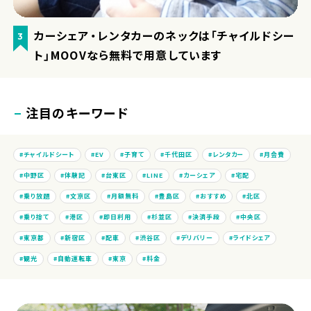
カーシェア・レンタカーのネックは「チャイルドシー
3
ト」MOOVなら無料で用意しています
注目のキーワード
チャイルドシート
EV
子育て
千代田区
レンタカー
月会費
中野区
体験記
台東区
LINE
カーシェア
宅配
乗り放題
文京区
月額無料
豊島区
おすすめ
北区
乗り捨て
港区
即日利用
杉並区
決済手段
中央区
東京都
新宿区
配車
渋谷区
デリバリー
ライドシェア
観光
自動運転車
東京
料金