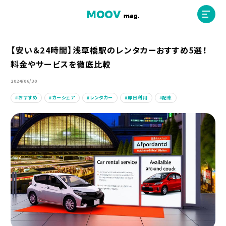
【安い＆24時間】浅草橋駅のレンタカーおすすめ5選！
料金やサービスを徹底比較
ホーム
2024/06/30
おすすめ
カーシェア
レンタカー
即日利用
配車
運営会社
MOOVマガジン利用規約
お問合せ
人材募集
（ライター、配車スタッフ、デザイナー）