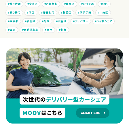
乗り放題
文京区
月額無料
豊島区
おすすめ
北区
乗り捨て
港区
即日利用
杉並区
決済手段
中央区
東京都
新宿区
配車
渋谷区
デリバリー
ライドシェア
観光
自動運転車
東京
料金