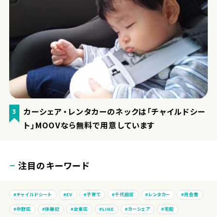
カーシェア・レンタカーのネックは「チャイルドシー
3
ト」MOOVなら無料で用意しています
注目のキーワード
チャイルドシート
EV
子育て
千代田区
レンタカー
月会費
中野区
体験記
台東区
LINE
カーシェア
宅配