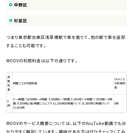
中野区
杉並区
つまり東京都台東区浅草橋駅で車を借りて、他の駅で車を返却
することも可能です。
MOOVの利用料金は以下の通りです。
月
1kmごと
額
時間ごとの利用料金
の利用料
料
金
金
2〜4時間：5,000円4〜6時間：5,500円6〜7時間：6,500円7〜8時間：7,500円8〜9時
0
間：8,500円以降1時間ごとにプラス1,100円36時間パック：16,500円72時間パック：
0円
円
31,000円
MOOVのサービス概要については、以下のYouTube動画でも分
かりやすく解説しています。興味がある方はぜひチェックしてみ