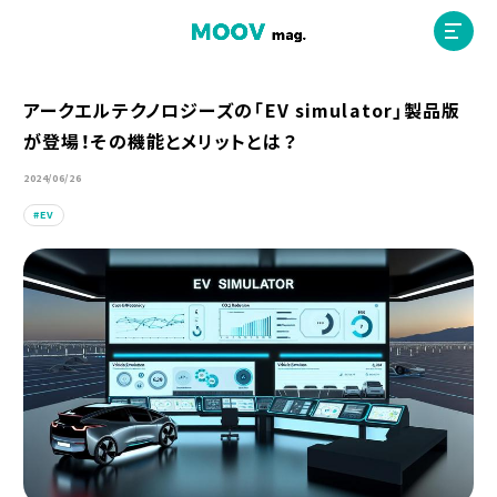
アークエルテクノロジーズの「EV simulator」製品版
が登場！その機能とメリットとは？
ホーム
2024/06/26
EV
運営会社
MOOVマガジン利用規約
お問合せ
人材募集
（ライター、配車スタッフ、デザイナー）