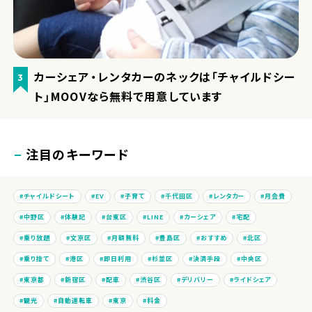
カーシェア・レンタカーのネックは「チャイルドシー
3
ト」MOOVなら無料で用意しています
注目のキーワード
チャイルドシート
EV
子育て
千代田区
レンタカー
月会費
中野区
体験記
台東区
LINE
カーシェア
宅配
乗り放題
文京区
月額無料
豊島区
おすすめ
北区
乗り捨て
港区
即日利用
杉並区
決済手段
中央区
東京都
新宿区
配車
渋谷区
デリバリー
ライドシェア
観光
自動運転車
東京
料金