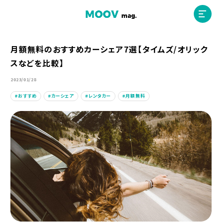
月額無料のおすすめカーシェア7選【タイムズ/オリック
スなどを比較】
ホーム
2023/01/28
おすすめ
カーシェア
レンタカー
月額無料
運営会社
MOOVマガジン利用規約
お問合せ
人材募集
（ライター、配車スタッフ、デザイナー）