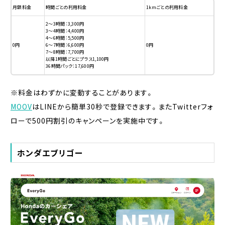
月額料金
時間ごとの利用料金
1kmごとの利用料金
2〜3時間：3,300円
3〜4時間：4,400円
4〜6時間：5,500円
0円
6〜7時間：6,600円
0円
7〜8時間：7,700円
以降1時間ごとにプラス1,100円
36時間パック：17,600円
※料金はわずかに変動することがあります。
MOOV
はLINEから簡単30秒で登録できます。またTwitterフォ
ローで500円割引のキャンペーンを実施中です。
ホンダエブリゴー