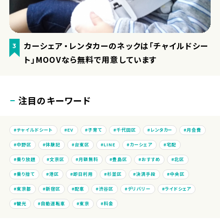
カーシェア・レンタカーのネックは「チャイルドシー
3
ト」MOOVなら無料で用意しています
注目のキーワード
チャイルドシート
EV
子育て
千代田区
レンタカー
月会費
中野区
体験記
台東区
LINE
カーシェア
宅配
乗り放題
文京区
月額無料
豊島区
おすすめ
北区
乗り捨て
港区
即日利用
杉並区
決済手段
中央区
東京都
新宿区
配車
渋谷区
デリバリー
ライドシェア
観光
自動運転車
東京
料金