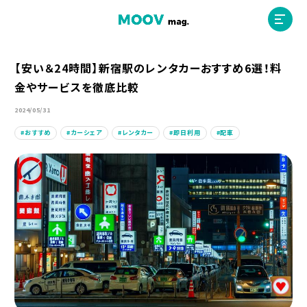
【安い＆24時間】新宿駅のレンタカーおすすめ6選！料
金やサービスを徹底比較
ホーム
2024/05/31
おすすめ
カーシェア
レンタカー
即日利用
配車
運営会社
MOOVマガジン利用規約
お問合せ
人材募集
（ライター、配車スタッフ、デザイナー）