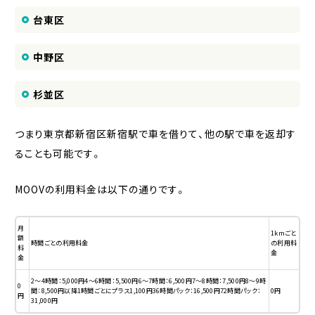
台東区
中野区
杉並区
つまり東京都新宿区新宿駅で車を借りて、他の駅で車を返却す
ることも可能です。
MOOVの利用料金は以下の通りです。
月
1kmごと
額
時間ごとの利用料金
の利用料
料
金
金
2〜4時間：5,000円4〜6時間：5,500円6〜7時間：6,500円7〜8時間：7,500円8〜9時
0
間：8,500円以降1時間ごとにプラス1,100円36時間パック：16,500円72時間パック：
0円
円
31,000円