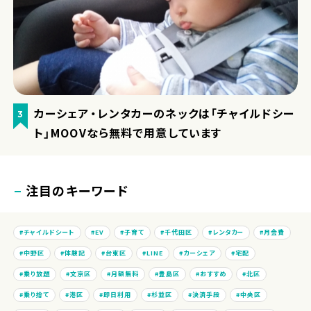
カーシェア・レンタカーのネックは「チャイルドシー
3
ト」MOOVなら無料で用意しています
注目のキーワード
チャイルドシート
EV
子育て
千代田区
レンタカー
月会費
中野区
体験記
台東区
LINE
カーシェア
宅配
乗り放題
文京区
月額無料
豊島区
おすすめ
北区
乗り捨て
港区
即日利用
杉並区
決済手段
中央区