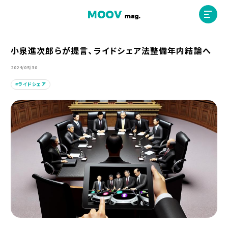
小泉進次郎らが提言、ライドシェア法整備年内結論へ
2024/05/30
ホーム
ライドシェア
運営会社
MOOVマガジン利用規約
お問合せ
人材募集
（ライター、配車スタッフ、デザイナー）