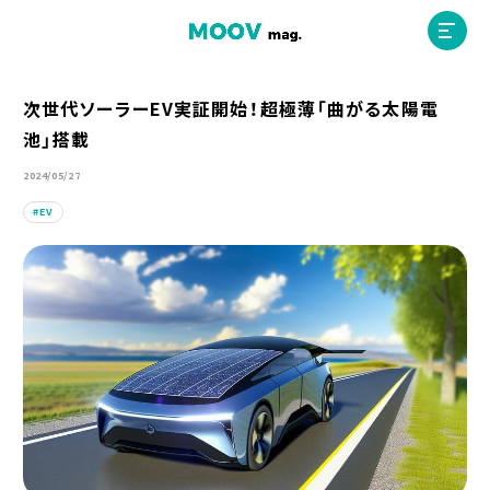
次世代ソーラーEV実証開始！超極薄「曲がる太陽電
池」搭載
ホーム
2024/05/27
EV
運営会社
MOOVマガジン利用規約
お問合せ
人材募集
（ライター、配車スタッフ、デザイナー）