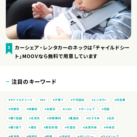
カーシェア・レンタカーのネックは「チャイルドシー
3
ト」MOOVなら無料で用意しています
注目のキーワード
チャイルドシート
EV
子育て
千代田区
レンタカー
月会費
中野区
体験記
台東区
LINE
カーシェア
宅配
乗り放題
文京区
月額無料
豊島区
おすすめ
北区
乗り捨て
港区
即日利用
杉並区
決済手段
中央区
東京都
新宿区
配車
渋谷区
デリバリー
ライドシェア