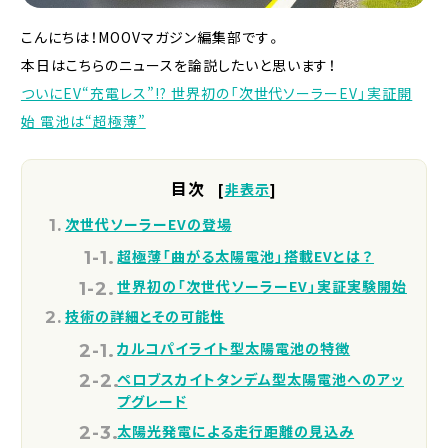
こんにちは！MOOVマガジン編集部です。
本日はこちらのニュースを論説したいと思います！
ついにEV“充電レス”!? 世界初の「次世代ソーラーEV」実証開
始 電池は“超極薄”
目次
[
非表示
]
次世代ソーラーEVの登場
超極薄「曲がる太陽電池」搭載EVとは？
世界初の「次世代ソーラーEV」実証実験開始
技術の詳細とその可能性
カルコパイライト型太陽電池の特徴
ペロブスカイトタンデム型太陽電池へのアッ
プグレード
太陽光発電による走行距離の見込み