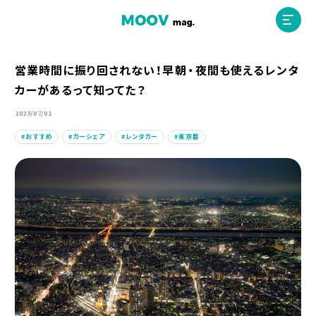
営業時間に振り回されない！早朝・夜間も使えるレンタ
カーがあるって知ってた？
ホーム
2023/07/01
おすすめ
カーシェア
レンタカー
東京都
運営会社
MOOVマガジン利用規約
お問合せ
人材募集
（ライター、配車スタッフ、デザイナー）