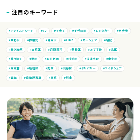
注目のキーワード
チャイルドシート
EV
子育て
千代田区
レンタカー
月会費
中野区
体験記
台東区
LINE
カーシェア
宅配
乗り放題
文京区
月額無料
豊島区
おすすめ
北区
乗り捨て
港区
即日利用
杉並区
決済手段
中央区
東京都
新宿区
配車
渋谷区
デリバリー
ライドシェア
観光
自動運転車
東京
料金