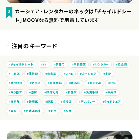
カーシェア・レンタカーのネックは「チャイルドシー
3
ト」MOOVなら無料で用意しています
注目のキーワード
チャイルドシート
EV
子育て
千代田区
レンタカー
月会費
中野区
体験記
台東区
LINE
カーシェア
宅配
乗り放題
文京区
月額無料
豊島区
おすすめ
北区
乗り捨て
港区
即日利用
杉並区
決済手段
中央区
東京都
新宿区
配車
渋谷区
デリバリー
ライドシェア
観光
自動運転車
東京
料金