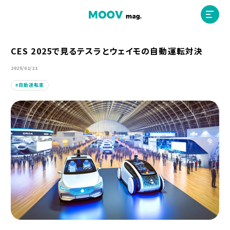
CES 2025で見るテスラとウェイモの自動運転対決
2025/01/21
ホーム
自動運転車
運営会社
MOOVマガジン利用規約
お問合せ
人材募集
（ライター、配車スタッフ、デザイナー）