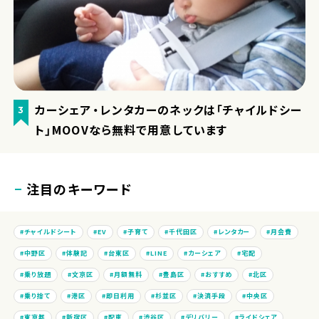
カーシェア・レンタカーのネックは「チャイルドシー
3
ト」MOOVなら無料で用意しています
注目のキーワード
チャイルドシート
EV
子育て
千代田区
レンタカー
月会費
中野区
体験記
台東区
LINE
カーシェア
宅配
乗り放題
文京区
月額無料
豊島区
おすすめ
北区
乗り捨て
港区
即日利用
杉並区
決済手段
中央区
東京都
新宿区
配車
渋谷区
デリバリー
ライドシェア