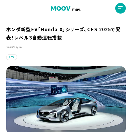
ホンダ新型EV「Honda 0」シリーズ、CES 2025で発
表！レベル3自動運転搭載
ホーム
2025/01/10
EV
運営会社
MOOVマガジン利用規約
お問合せ
人材募集
（ライター、配車スタッフ、デザイナー）