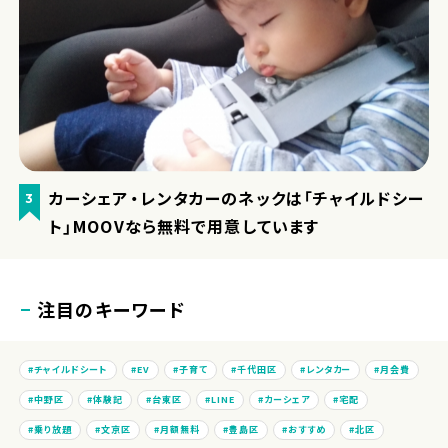
カーシェア・レンタカーのネックは「チャイルドシー
3
ト」MOOVなら無料で用意しています
注目のキーワード
チャイルドシート
EV
子育て
千代田区
レンタカー
月会費
中野区
体験記
台東区
LINE
カーシェア
宅配
乗り放題
文京区
月額無料
豊島区
おすすめ
北区