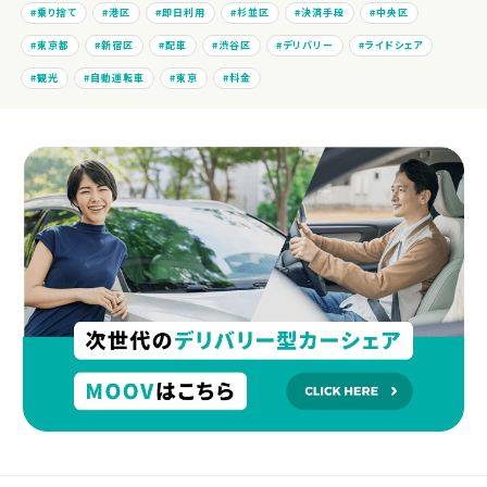
乗り捨て
港区
即日利用
杉並区
決済手段
中央区
東京都
新宿区
配車
渋谷区
デリバリー
ライドシェア
観光
自動運転車
東京
料金