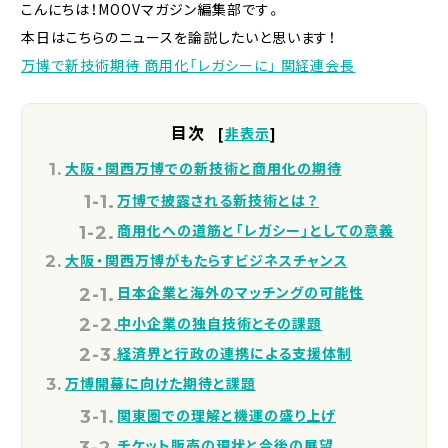
こんにちは！MOOVマガジン編集部です。
本日はこちらのニュースを論説したいと思います！
万博で新技術期待 商用化「レガシーに」 関経連会長
目次
[
非表示
]
大阪・関西万博での新技術と商用化の期待
万博で披露される新技術とは？
商用化への道筋と「レガシー」としての意義
大阪・関西万博がもたらすビジネスチャンス
日本企業と海外のマッチングの可能性
中小企業の独自技術とその課題
経済界と行政の連携による支援体制
万博開幕に向けた期待と課題
関東圏での理解と機運の盛り上げ
チケット販売の現状と今後の展望