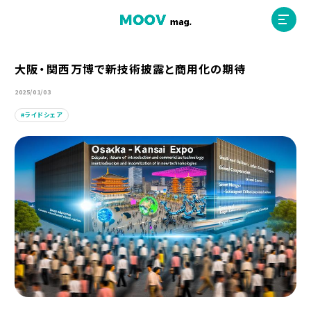
大阪・関西万博で新技術披露と商用化の期待
2025/01/03
ホーム
ライドシェア
運営会社
MOOVマガジン利用規約
お問合せ
人材募集
（ライター、配車スタッフ、デザイナー）