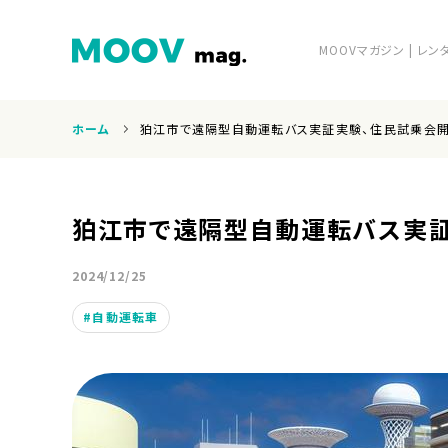
MOOVマガジン | 
ホーム
狛江市で遠隔型自動運転バス実証実験、住民試乗会
ホーム
狛江市で遠隔型自動運転バス実
2024/12/25
自動運転車
運営会社