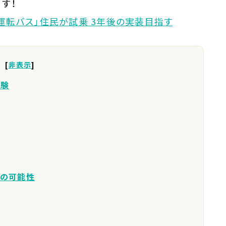
す！
運転バス」住民が試乗 3年後の実装目指す
[
非表示
]
実験
ての可能性