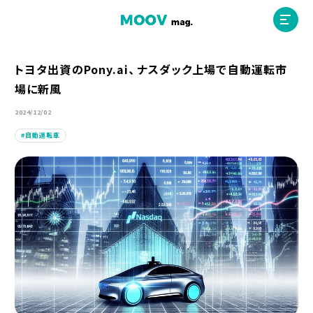
トヨタ出資のPony.ai、ナスダック上場で自動運転市
場に新風
ホーム
2024/12/02
自動運転車
運営会社
MOOVマガジン利用規約
お問合せ
人材募集
（ライター、配車スタッフ、デザイナー）