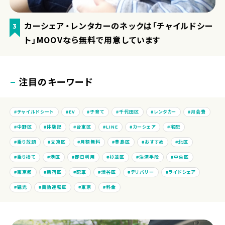
カーシェア・レンタカーのネックは「チャイルドシー
3
ト」MOOVなら無料で用意しています
注目のキーワード
チャイルドシート
EV
子育て
千代田区
レンタカー
月会費
中野区
体験記
台東区
LINE
カーシェア
宅配
乗り放題
文京区
月額無料
豊島区
おすすめ
北区
乗り捨て
港区
即日利用
杉並区
決済手段
中央区
東京都
新宿区
配車
渋谷区
デリバリー
ライドシェア
観光
自動運転車
東京
料金