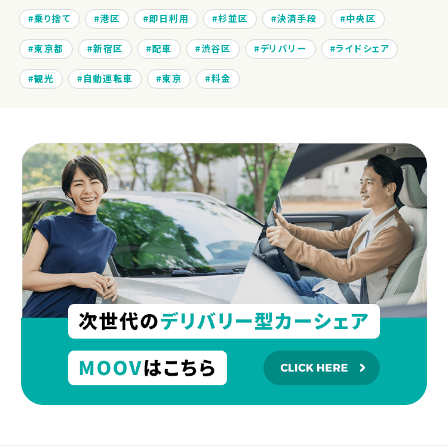
乗り捨て
港区
即日利用
杉並区
決済手段
中央区
東京都
新宿区
配車
渋谷区
デリバリー
ライドシェア
観光
自動運転車
東京
料金