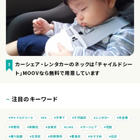
カーシェア・レンタカーのネックは「チャイルドシー
3
ト」MOOVなら無料で用意しています
注目のキーワード
チャイルドシート
EV
子育て
千代田区
レンタカー
月会費
中野区
体験記
台東区
LINE
カーシェア
宅配
乗り放題
文京区
月額無料
豊島区
おすすめ
北区