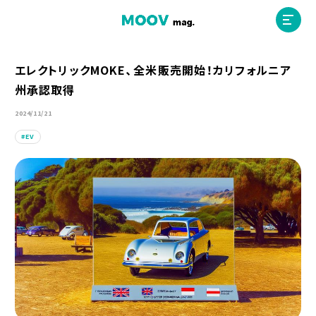
エレクトリックMOKE、全米販売開始！カリフォルニア
州承認取得
ホーム
2024/11/21
EV
運営会社
MOOVマガジン利用規約
お問合せ
人材募集
（ライター、配車スタッフ、デザイナー）