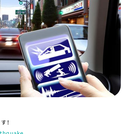
ナー）
す！
rthquake