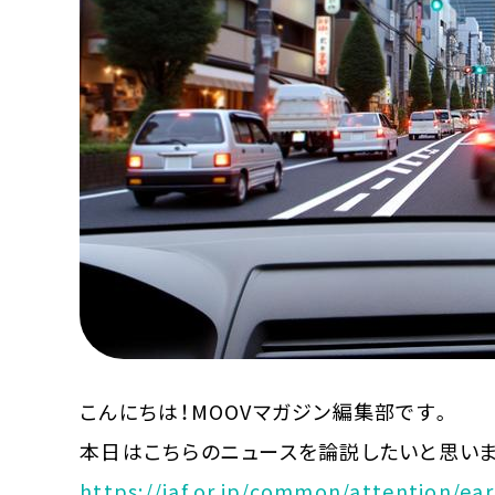
MOOVマガジン利用規約
お問合せ
人材募集
（ライター、配車スタッフ、デザイ
こんにちは！MOOVマガジン編集部です。
本日はこちらのニュースを論説したいと思いま
https://jaf.or.jp/common/attention/ea