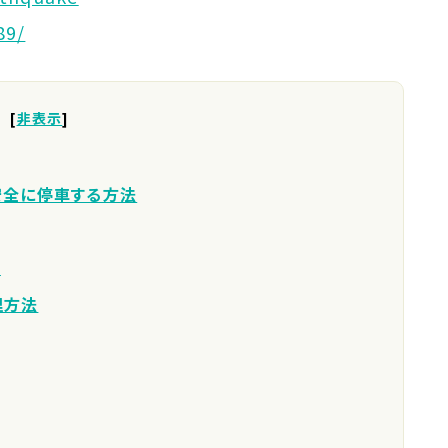
89/
[
非表示
]
安全に停車する方法
性
理方法