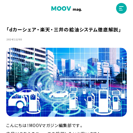
「dカーシェア・楽天・三井の給油システム徹底解説」
2024/11/08
ホーム
運営会社
MOOVマガジン利用規約
お問合せ
人材募集
（ライター、配車スタッフ、デザイナー）
こんにちは！MOOVマガジン編集部です。