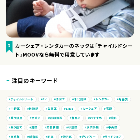
カーシェア・レンタカーのネックは「チャイルドシー
3
ト」MOOVなら無料で用意しています
注目のキーワード
チャイルドシート
EV
子育て
千代田区
レンタカー
月会費
中野区
体験記
台東区
LINE
カーシェア
宅配
乗り放題
文京区
月額無料
豊島区
おすすめ
北区
乗り捨て
港区
即日利用
杉並区
決済手段
中央区
東京都
新宿区
配車
渋谷区
デリバリー
ライドシェア