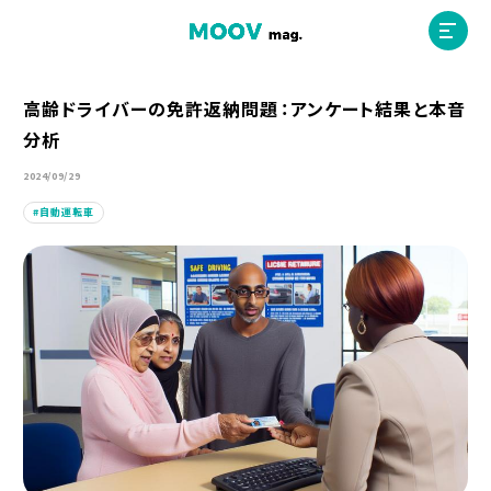
高齢ドライバーの免許返納問題：アンケート結果と本音
分析
ホーム
2024/09/29
自動運転車
運営会社
MOOVマガジン利用規約
お問合せ
人材募集
（ライター、配車スタッフ、デザイナー）