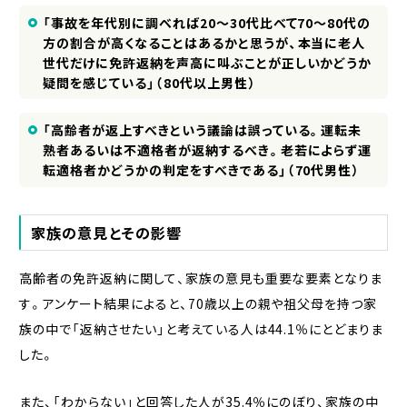
「事故を年代別に調べれば20～30代比べて70～80代の
方の割合が高くなることはあるかと思うが、本当に老人
世代だけに免許返納を声高に叫ぶことが正しいかどうか
疑問を感じている」（80代以上男性）
「高齢者が返上すべきという議論は誤っている。運転未
熟者あるいは不適格者が返納するべき。老若によらず運
転適格者かどうかの判定をすべきである」（70代男性）
家族の意見とその影響
高齢者の免許返納に関して、家族の意見も重要な要素となりま
す。アンケート結果によると、70歳以上の親や祖父母を持つ家
族の中で「返納させたい」と考えている人は44.1％にとどまりま
した。
また、「わからない」と回答した人が35.4％にのぼり、家族の中