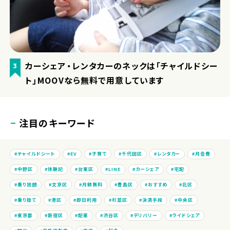
カーシェア・レンタカーのネックは「チャイルドシー
3
ト」MOOVなら無料で用意しています
注目のキーワード
チャイルドシート
EV
子育て
千代田区
レンタカー
月会費
中野区
体験記
台東区
LINE
カーシェア
宅配
乗り放題
文京区
月額無料
豊島区
おすすめ
北区
乗り捨て
港区
即日利用
杉並区
決済手段
中央区
東京都
新宿区
配車
渋谷区
デリバリー
ライドシェア