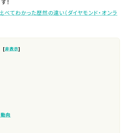
す！
V」比べてわかった歴然の違い（ダイヤモンド・オンラ
[
非表示
]
の動向