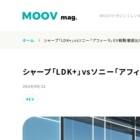
MOOVマガジン | 
ホーム
シャープ「LDK+」vsソニー「アフィーラ」EV戦略徹底比
ホーム
シャープ「LDK+」vsソニー「アフ
2024/09/21
EV
運営会社