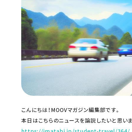
MOOVマガジン利用規約
お問合せ
人材募集
（ライター、配車スタッフ、デザイ
こんにちは！MOOVマガジン編集部です。
本日はこちらのニュースを論説したいと思いま
https://imatabi.jp/student-travel/364/