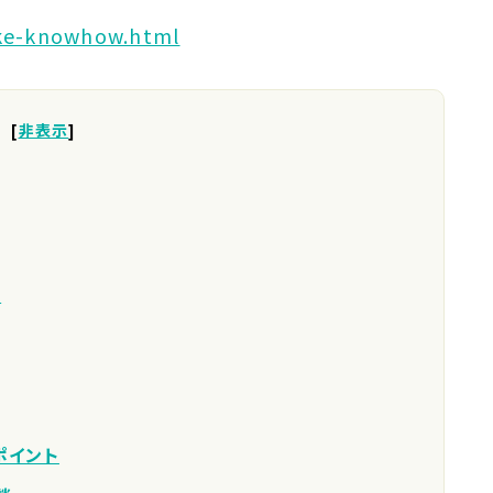
ike-knowhow.html
[
非表示
]
点
ポイント