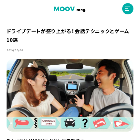
ドライブデートが盛り上がる！会話テクニックとゲーム
10選
ホーム
2024/09/06
運営会社
MOOVマガジン利用規約
お問合せ
人材募集
（ライター、配車スタッフ、デザイナー）