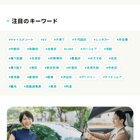
注目のキーワード
チャイルドシート
EV
子育て
千代田区
レンタカー
月会費
中野区
体験記
台東区
LINE
カーシェア
宅配
乗り放題
文京区
月額無料
豊島区
おすすめ
北区
乗り捨て
港区
即日利用
杉並区
決済手段
中央区
東京都
新宿区
配車
渋谷区
デリバリー
ライドシェア
観光
自動運転車
東京
料金