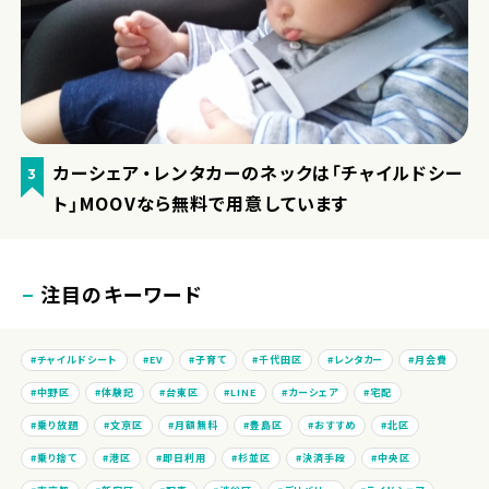
カーシェア・レンタカーのネックは「チャイルドシー
3
ト」MOOVなら無料で用意しています
注目のキーワード
チャイルドシート
EV
子育て
千代田区
レンタカー
月会費
中野区
体験記
台東区
LINE
カーシェア
宅配
乗り放題
文京区
月額無料
豊島区
おすすめ
北区
乗り捨て
港区
即日利用
杉並区
決済手段
中央区