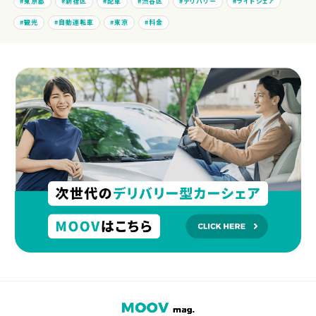
東京都
新宿区
配車
渋谷区
デリバリー
ライドシェア
観光
自動運転車
東京
料金