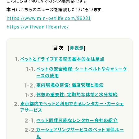
こんにちは！MOOVマガジン編集部です。
本日はこちらのニュースを論説したいと思います！
https://www.min-petlife.com/96031
https://withwan.life/drive/
目次
[
非表示
]
ペットとドライブする際の基本的な注意点
ペットの安全確保: シートベルトやキャリーケ
ースの使用
車内環境の整備: 温度管理と換気
休憩の重要性: 定期的な休憩と水分補給
東京都内でペットと利用できるレンタカー・カーシェ
アサービス
ペット同伴可能なレンタカー会社の紹介
カーシェアリングサービスのペット同伴ルー
ル