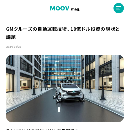
GMクルーズの自動運転技術、10億ドル投資の現状と
課題
ホーム
2024/08/28
運営会社
MOOVマガジン利用規約
お問合せ
人材募集
（ライター、配車スタッフ、デザイナー）