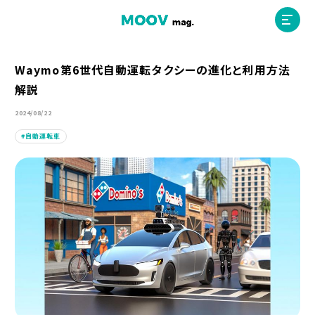
Waymo第6世代自動運転タクシーの進化と利用方法
解説
ホーム
2024/08/22
自動運転車
運営会社
MOOVマガジン利用規約
お問合せ
人材募集
（ライター、配車スタッフ、デザイナー）