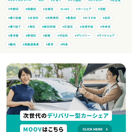
チャイルドシート
EV
子育て
千代田区
レンタカー
月会費
中野区
体験記
台東区
LINE
カーシェア
宅配
乗り放題
文京区
月額無料
豊島区
おすすめ
北区
乗り捨て
港区
即日利用
杉並区
決済手段
中央区
東京都
新宿区
配車
渋谷区
デリバリー
ライドシェア
観光
自動運転車
東京
料金