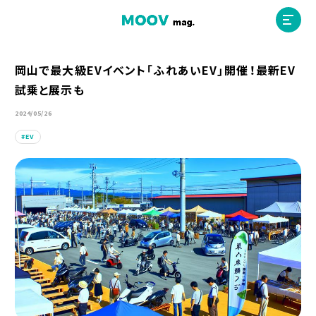
岡山で最大級EVイベント「ふれあいEV」開催！最新EV
試乗と展示も
ホーム
2024/05/26
EV
運営会社
MOOVマガジン利用規約
お問合せ
人材募集
（ライター、配車スタッフ、デザイナー）