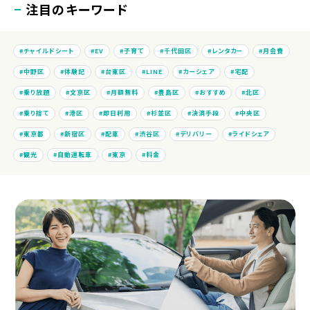
注目のキーワード
チャイルドシート
EV
子育て
千代田区
レンタカー
月会費
中野区
体験記
台東区
LINE
カーシェア
宅配
乗り放題
文京区
月額無料
豊島区
おすすめ
北区
乗り捨て
港区
即日利用
杉並区
決済手段
中央区
東京都
新宿区
配車
渋谷区
デリバリー
ライドシェア
観光
自動運転車
東京
料金