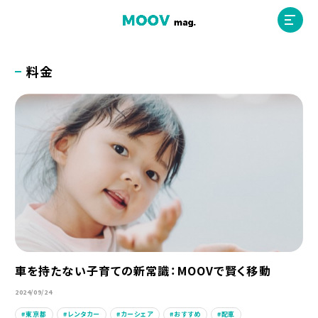
料金
ホーム
運営会社
MOOVマガジン利用規約
お問合せ
車を持たない子育ての新常識：MOOVで賢く移動
人材募集
（ライター、配車スタッフ、デザイナー）
2024/09/24
東京都
レンタカー
カーシェア
おすすめ
配車