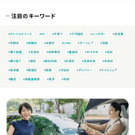
注目のキーワード
チャイルドシート
EV
子育て
千代田区
レンタカー
月会費
中野区
体験記
台東区
LINE
カーシェア
宅配
乗り放題
文京区
月額無料
豊島区
おすすめ
北区
乗り捨て
港区
即日利用
杉並区
決済手段
中央区
東京都
新宿区
配車
渋谷区
デリバリー
ライドシェア
観光
自動運転車
東京
料金